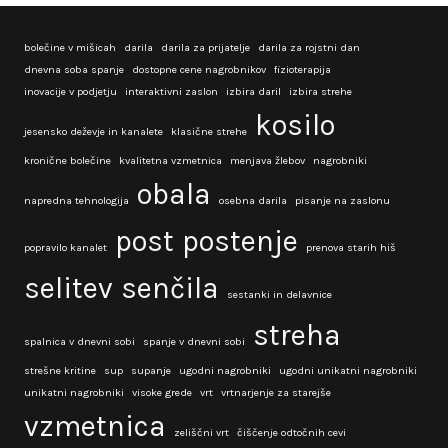
bolečine v mišicah
darila
darila za prijatelje
darila za rojstni dan
dnevna soba spanje
dostopne cene nagrobnikov
fizioterapija
inovacije v podjetju
interaktivni zaslon
izbira daril
izbira strehe
kosilo
jesensko deževje in kanalete
klasične strehe
kronične bolečine
kvalitetna vzmetnica
menjava žlebov
nagrobniki
obala
napredna tehnologija
osebna darila
pisanje na zaslonu
post
postenje
popravilo kanalet
prenova starih hiš
selitev
senčila
sestanki in delavnice
streha
spalnica v dnevni sobi
spanje v dnevni sobi
strešne kritine
sup
supanje
ugodni nagrobniki
ugodni unikatni nagrobniki
unikatni nagrobniki
visoke grede
vrt
vrtnarjenje za starejše
vzmetnica
zeliščni vrt
čiščenje odtočnih cevi