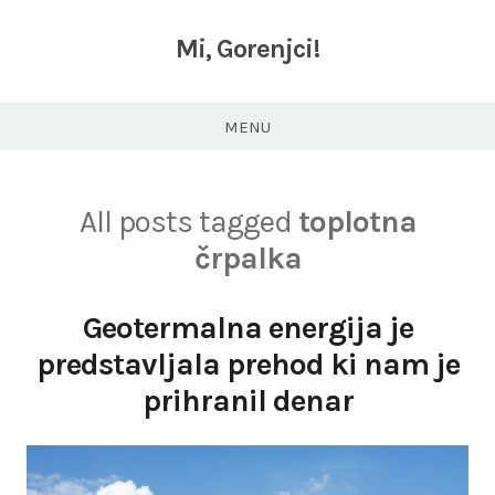
Skip
to
Mi, Gorenjci!
content
MENU
All posts tagged
toplotna
črpalka
Geotermalna energija je
predstavljala prehod ki nam je
prihranil denar