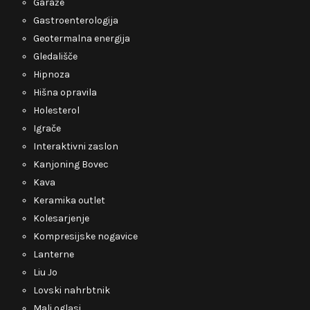
Garaže
Gastroenterologija
Geotermalna energija
Gledališče
Hipnoza
Hišna opravila
Holesterol
Igrače
Interaktivni zaslon
Kanjoning Bovec
Kava
Keramika outlet
Kolesarjenje
Kompresijske nogavice
Lanterne
Liu Jo
Lovski nahrbtnik
Mali oglasi