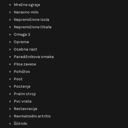
Mrežne ograje
Naravno milo
Nepremičnine Izola
Nepremičnine Obala
Omega 3
Oprema
Osebna rast
Paradižnikova omaka
Plise zavese
Pohištvo
Post
Postenje
Pralni stroji
Pvc vrata
Restavracija
Revmatoidni artritis
Ščitniki