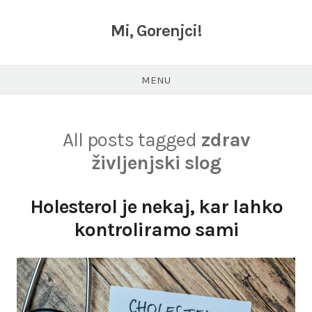
Skip
to
Mi, Gorenjci!
content
MENU
All posts tagged
zdrav
življenjski slog
Holesterol je nekaj, kar lahko
kontroliramo sami