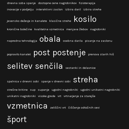
dnevna soba spanje
dostopne cene nagrobnikov
fizioterapija
inovacije v podjetju
interaktivni zaslon
izbira daril
izbira strehe
kosilo
jesensko deževje in kanalete
klasične strehe
kronične bolečine
kvalitetna vzmetnica
menjava žlebov
nagrobniki
obala
napredna tehnologija
osebna darila
pisanje na zaslonu
post
postenje
popravilo kanalet
prenova starih hiš
selitev
senčila
sestanki in delavnice
streha
spalnica v dnevni sobi
spanje v dnevni sobi
strešne kritine
sup
supanje
ugodni nagrobniki
ugodni unikatni nagrobniki
unikatni nagrobniki
visoke grede
vrt
vrtnarjenje za starejše
vzmetnica
zeliščni vrt
čiščenje odtočnih cevi
šport