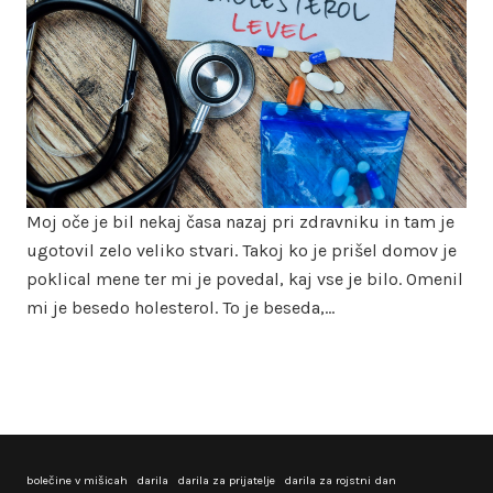
Moj oče je bil nekaj časa nazaj pri zdravniku in tam je
ugotovil zelo veliko stvari. Takoj ko je prišel domov je
poklical mene ter mi je povedal, kaj vse je bilo. Omenil
mi je besedo holesterol. To je beseda,…
bolečine v mišicah
darila
darila za prijatelje
darila za rojstni dan