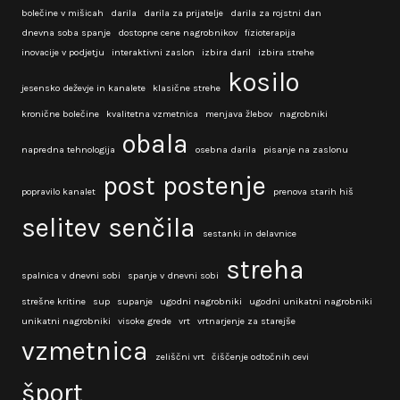
bolečine v mišicah
darila
darila za prijatelje
darila za rojstni dan
dnevna soba spanje
dostopne cene nagrobnikov
fizioterapija
inovacije v podjetju
interaktivni zaslon
izbira daril
izbira strehe
kosilo
jesensko deževje in kanalete
klasične strehe
kronične bolečine
kvalitetna vzmetnica
menjava žlebov
nagrobniki
obala
napredna tehnologija
osebna darila
pisanje na zaslonu
post
postenje
popravilo kanalet
prenova starih hiš
selitev
senčila
sestanki in delavnice
streha
spalnica v dnevni sobi
spanje v dnevni sobi
strešne kritine
sup
supanje
ugodni nagrobniki
ugodni unikatni nagrobniki
unikatni nagrobniki
visoke grede
vrt
vrtnarjenje za starejše
vzmetnica
zeliščni vrt
čiščenje odtočnih cevi
šport