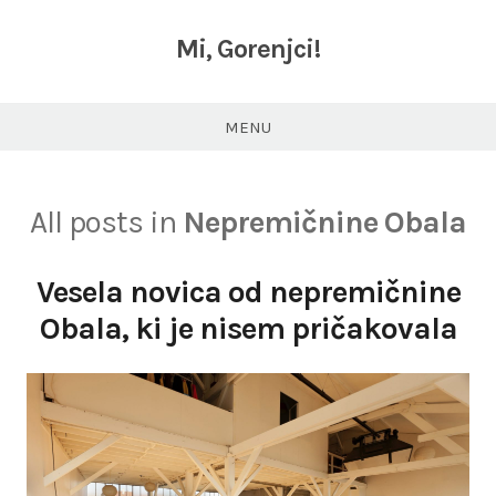
Skip
to
Mi, Gorenjci!
content
MENU
All posts in
Nepremičnine Obala
Vesela novica od nepremičnine
Obala, ki je nisem pričakovala