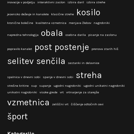
inovacije v podjetju
interaktivni zaslon
izbira daril
izbira strehe
kosilo
jesensko deževje in kanalete
klasične strehe
kronične bolečine
kvalitetna vzmetnica
menjava žlebov
nagrobniki
obala
napredna tehnologija
osebna darila
pisanje na zaslonu
post
postenje
popravilo kanalet
prenova starih hiš
selitev
senčila
sestanki in delavnice
streha
spalnica v dnevni sobi
spanje v dnevni sobi
strešne kritine
sup
supanje
ugodni nagrobniki
ugodni unikatni nagrobniki
unikatni nagrobniki
visoke grede
vrt
vrtnarjenje za starejše
vzmetnica
zeliščni vrt
čiščenje odtočnih cevi
šport
Kategorije