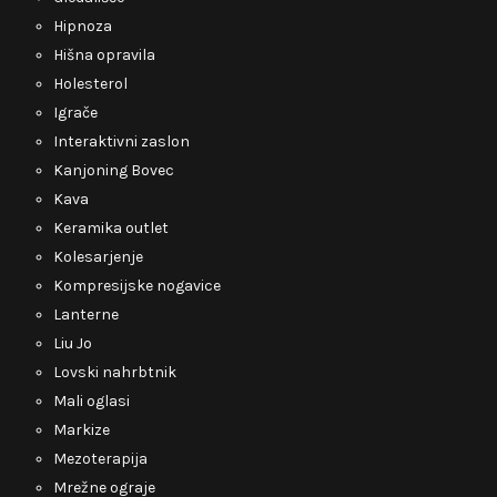
Hipnoza
Hišna opravila
Holesterol
Igrače
Interaktivni zaslon
Kanjoning Bovec
Kava
Keramika outlet
Kolesarjenje
Kompresijske nogavice
Lanterne
Liu Jo
Lovski nahrbtnik
Mali oglasi
Markize
Mezoterapija
Mrežne ograje