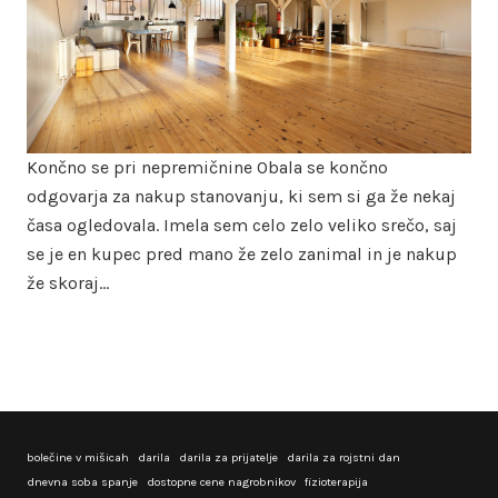
Končno se pri nepremičnine Obala se končno
odgovarja za nakup stanovanju, ki sem si ga že nekaj
časa ogledovala. Imela sem celo zelo veliko srečo, saj
se je en kupec pred mano že zelo zanimal in je nakup
že skoraj…
bolečine v mišicah
darila
darila za prijatelje
darila za rojstni dan
dnevna soba spanje
dostopne cene nagrobnikov
fizioterapija