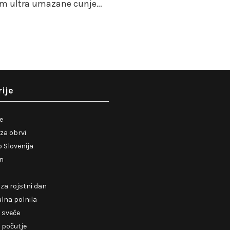
em ultra umazane cunje…
ije
je
za obrvi
 Slovenija
en
 za rojstni dan
lna polnila
 sveče
 počutje