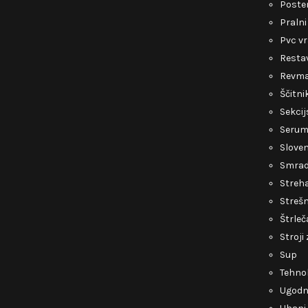
Poste
Pralni
Pvc v
Restav
Revmat
Ščitni
Sekcij
Serum 
Slove
Smrad 
Streh
Strešn
Štrleč
Stroji
Sup
Tehnol
Ugodni