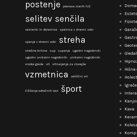
postenje
Domač
prenova starih hiš
Estets
selitev
senčila
Fiziot
Garaž
sestanki in delavnice
spalnica v dnevni sobi
streha
Gastro
spanje v dnevni sobi
Geote
strešne kritine
sup
supanje
ugodni nagrobniki
Gledal
ugodni unikatni nagrobniki
unikatni nagrobniki
Hipno
visoke grede
vrt
vrtnarjenje za starejše
Hišna 
vzmetnica
zeliščni vrt
Holest
Igrače
šport
čiščenje odtočnih cevi
Intera
Kanjo
Kava
Keram
Kolesa
Kompr