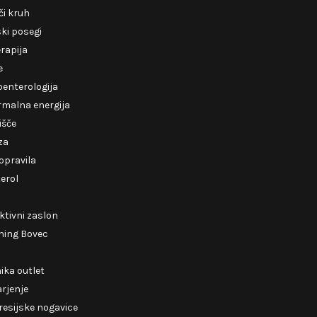
i kruh
ki posegi
erapija
e
enterologija
rmalna energija
išče
za
opravila
erol
ktivni zaslon
ning Bovec
ika outlet
rjenje
esijske nogavice