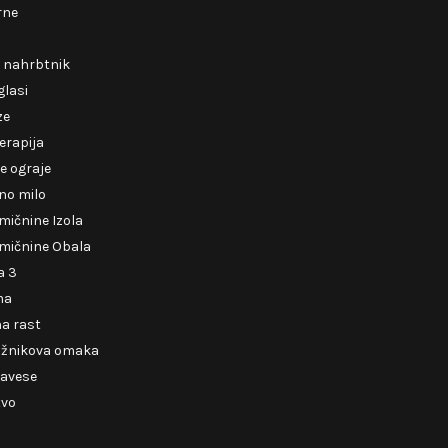
rne
i nahrbtnik
glasi
ze
erapija
e ograje
no milo
mičnine Izola
mičnine Obala
a 3
ma
a rast
ižnikova omaka
zavese
tvo