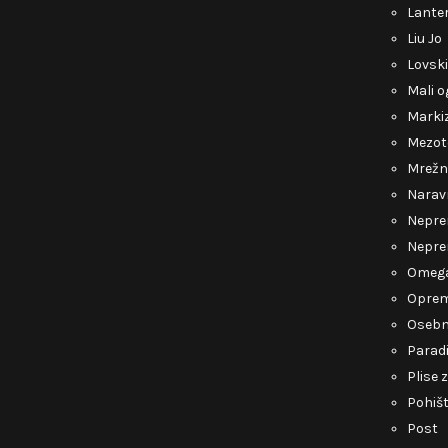
Lante
Liu Jo
Lovsk
Mali o
Marki
Mezot
Mrežn
Narav
Nepre
Nepre
Omeg
Opre
Osebn
Parad
Plise 
Pohiš
Post