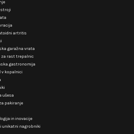
nje
 stroji
rata
racija
oidni artritis
ki
ska garažna vrata
za rast trepalnic
nska gastronomija
v kopalnici
a
iki
a ušesa
 za pakiranje
ogija in inovacije
 unikatni nagrobniki