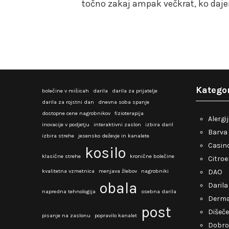
točno zakaj ampak večkrat, ko daj
Kategor
bolečine v mišicah
darila
darila za prijatelje
darila za rojstni dan
dnevna soba spanje
dostopne cene nagrobnikov
fizioterapija
Alergi
inovacije v podjetju
interaktivni zaslon
izbira daril
Barva 
izbira strehe
jesensko deževje in kanalete
Casino
kosilo
klasične strehe
kronične bolečine
Citro
kvalitetna vzmetnica
menjava žlebov
nagrobniki
DAO
obala
Darila
napredna tehnologija
osebna darila
Derma
post
Dišeče
pisanje na zaslonu
popravilo kanalet
Dobro