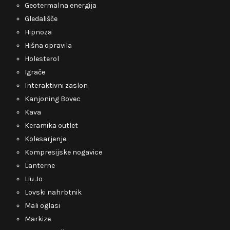
Geotermalna energija
Gledališče
Hipnoza
Hišna opravila
Holesterol
Igrače
Interaktivni zaslon
Kanjoning Bovec
Kava
Keramika outlet
Kolesarjenje
Kompresijske nogavice
Lanterne
Liu Jo
Lovski nahrbtnik
Mali oglasi
Markize