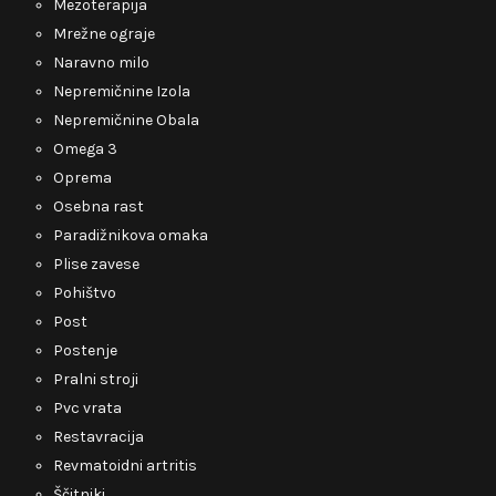
Mezoterapija
Mrežne ograje
Naravno milo
Nepremičnine Izola
Nepremičnine Obala
Omega 3
Oprema
Osebna rast
Paradižnikova omaka
Plise zavese
Pohištvo
Post
Postenje
Pralni stroji
Pvc vrata
Restavracija
Revmatoidni artritis
Ščitniki