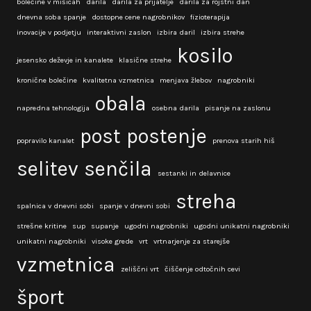
bolečine v mišicah
darila
darila za prijatelje
darila za rojstni dan
dnevna soba spanje
dostopne cene nagrobnikov
fizioterapija
inovacije v podjetju
interaktivni zaslon
izbira daril
izbira strehe
kosilo
jesensko deževje in kanalete
klasične strehe
kronične bolečine
kvalitetna vzmetnica
menjava žlebov
nagrobniki
obala
napredna tehnologija
osebna darila
pisanje na zaslonu
post
postenje
popravilo kanalet
prenova starih hiš
selitev
senčila
sestanki in delavnice
streha
spalnica v dnevni sobi
spanje v dnevni sobi
strešne kritine
sup
supanje
ugodni nagrobniki
ugodni unikatni nagrobniki
unikatni nagrobniki
visoke grede
vrt
vrtnarjenje za starejše
vzmetnica
zeliščni vrt
čiščenje odtočnih cevi
šport