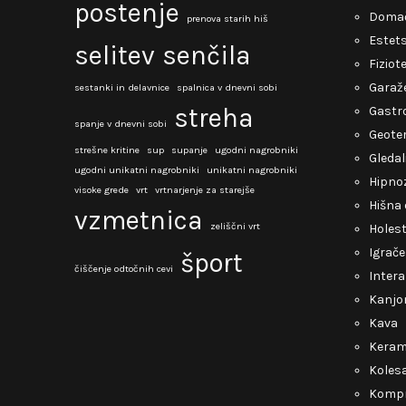
postenje
Domač
prenova starih hiš
Estets
selitev
senčila
Fiziot
Garaž
sestanki in delavnice
spalnica v dnevni sobi
streha
Gastro
spanje v dnevni sobi
Geote
strešne kritine
sup
supanje
ugodni nagrobniki
Gledal
ugodni unikatni nagrobniki
unikatni nagrobniki
Hipno
visoke grede
vrt
vrtnarjenje za starejše
Hišna 
vzmetnica
zeliščni vrt
Holest
Igrače
šport
čiščenje odtočnih cevi
Intera
Kanjo
Kava
Keram
Kolesa
Kompr