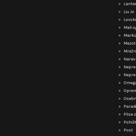
Lante
Liu Jo
Lovsk
Mali o
Marki
Mezot
Mrežn
Narav
Nepre
Nepre
Omeg
Opre
Osebn
Parad
Plise 
Pohiš
Post