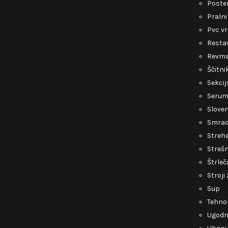
Poste
Pralni
Pvc v
Restav
Revmat
Ščitni
Sekcij
Serum 
Slove
Smrad 
Streh
Strešn
Štrleč
Stroji
Sup
Tehnol
Ugodni