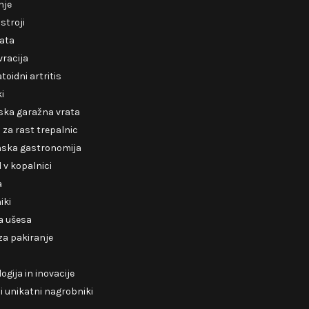
nje
 stroji
rata
racija
oidni artritis
ki
ska garažna vrata
za rast trepalnic
nska gastronomija
v kopalnici
a
iki
a ušesa
 za pakiranje
ogija in inovacije
 unikatni nagrobniki