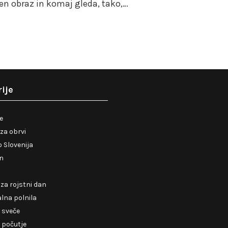
n obraz in komaj gleda, tako,…
ije
je
za obrvi
 Slovenija
en
 za rojstni dan
lna polnila
 sveče
 počutje