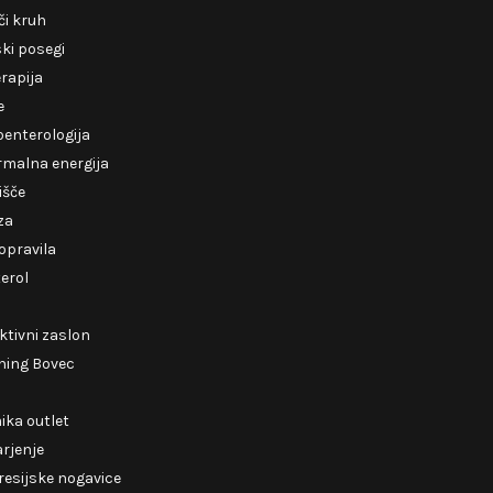
i kruh
ki posegi
erapija
e
enterologija
rmalna energija
išče
za
opravila
erol
ktivni zaslon
ning Bovec
ika outlet
rjenje
esijske nogavice