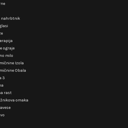
rne
i nahrbtnik
glasi
ze
erapija
e ograje
no milo
mičnine Izola
mičnine Obala
a 3
ma
a rast
ižnikova omaka
zavese
tvo