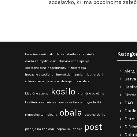
sodelavko, ki ima popolnoma zateče
Kategor
bolečine v mišicah
darila
darila za prijatelje
darila za rojstni dan
dnevna soba spanje
dostopne cene nagrobnikov
fizioterapija
Alergi
inovacije v podjetju
interaktivni zaslon
izbira daril
Barva 
izbira strehe
jesensko deževje in kanalete
Casino
kosilo
klasične strehe
kronične bolečine
Citro
kvalitetna vzmetnica
menjava žlebov
nagrobniki
DAO
obala
Darila
napredna tehnologija
osebna darila
Derma
post
Dišeče
pisanje na zaslonu
popravilo kanalet
Dobro