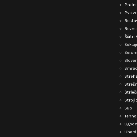
Pralni
Pvc v
Restav
Revmat
Ščitni
Sekcij
Serum 
Slove
Smrad 
Streh
Strešn
Štrleč
Stroji
Sup
Tehnol
Ugodni
Uhani