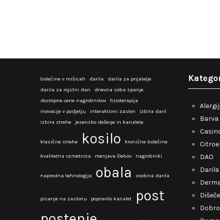
Kategor
bolečine v mišicah
darila
darila za prijatelje
darila za rojstni dan
dnevna soba spanje
dostopne cene nagrobnikov
fizioterapija
Alergi
inovacije v podjetju
interaktivni zaslon
izbira daril
Barva 
izbira strehe
jesensko deževje in kanalete
Casino
kosilo
klasične strehe
kronične bolečine
Citro
kvalitetna vzmetnica
menjava žlebov
nagrobniki
DAO
obala
Darila
napredna tehnologija
osebna darila
Derma
post
Dišeče
pisanje na zaslonu
popravilo kanalet
Dobro
postenje