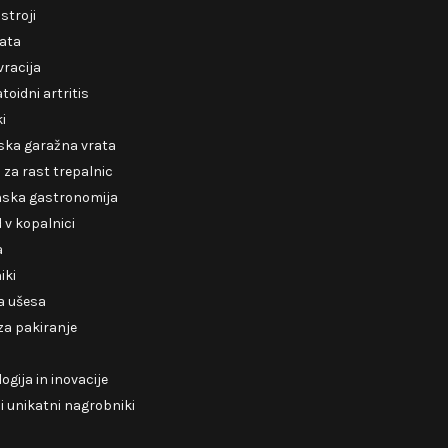
 stroji
rata
racija
oidni artritis
ki
ska garažna vrata
za rast trepalnic
nska gastronomija
v kopalnici
a
iki
a ušesa
 za pakiranje
ogija in inovacije
 unikatni nagrobniki