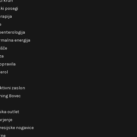
i kruh
ki posegi
erapija
e
enterologija
rmalna energija
išče
za
opravila
erol
ktivni zaslon
ning Bovec
ika outlet
rjenje
esijske nogavice
rne