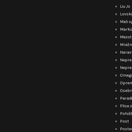
Liu Jo
Lovsk
Mali o
Marki
Mezot
Mrežn
Narav
Nepre
Nepre
Omeg
Opre
Osebn
Parad
Plise 
Pohiš
Post
Poste