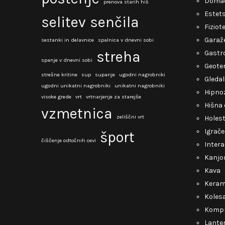
Domač
prenova starih hiš
Estets
selitev
senčila
Fiziot
Garaž
sestanki in delavnice
spalnica v dnevni sobi
streha
Gastro
spanje v dnevni sobi
Geote
strešne kritine
sup
supanje
ugodni nagrobniki
Gledal
ugodni unikatni nagrobniki
unikatni nagrobniki
Hipno
visoke grede
vrt
vrtnarjenje za starejše
Hišna 
vzmetnica
zeliščni vrt
Holest
Igrače
šport
čiščenje odtočnih cevi
Intera
Kanjo
Kava
Keram
Kolesa
Kompr
Lante