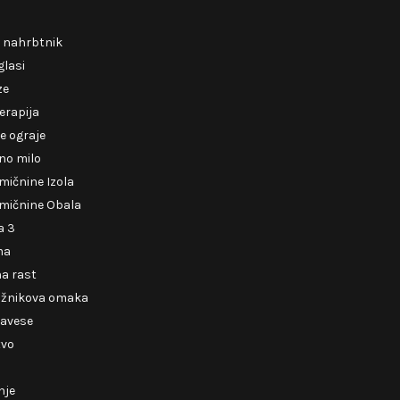
i nahrbtnik
glasi
ze
erapija
e ograje
no milo
mičnine Izola
mičnine Obala
a 3
ma
a rast
ižnikova omaka
zavese
tvo
nje