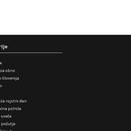
ije
je
za obrvi
 Slovenija
en
 za rojstni dan
lna polnila
 sveče
 počutje