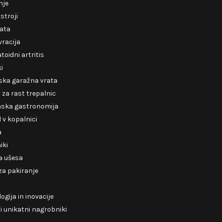
nje
 stroji
rata
racija
oidni artritis
ki
ska garažna vrata
za rast trepalnic
nska gastronomija
v kopalnici
a
iki
a ušesa
 za pakiranje
ogija in inovacije
 unikatni nagrobniki