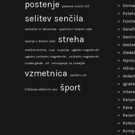
postenje
Domač
prenova starih hiš
Estets
selitev
senčila
Fiziot
Garaž
sestanki in delavnice
spalnica v dnevni sobi
streha
Gastro
spanje v dnevni sobi
Geote
strešne kritine
sup
supanje
ugodni nagrobniki
Gledal
ugodni unikatni nagrobniki
unikatni nagrobniki
Hipno
visoke grede
vrt
vrtnarjenje za starejše
Hišna 
vzmetnica
zeliščni vrt
Holest
Igrače
šport
čiščenje odtočnih cevi
Intera
Kanjo
Kava
Keram
Kolesa
Kompr