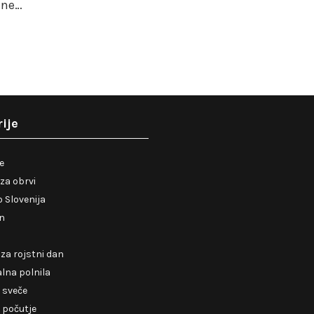
 ne…
ije
je
za obrvi
 Slovenija
en
 za rojstni dan
lna polnila
 sveče
 počutje