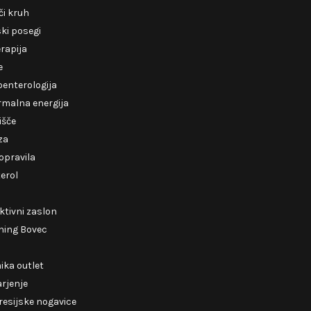
i kruh
ki posegi
erapija
e
enterologija
rmalna energija
išče
za
opravila
erol
ktivni zaslon
ning Bovec
ika outlet
rjenje
esijske nogavice