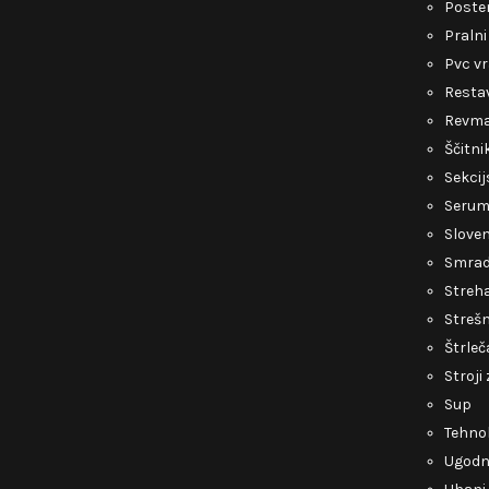
Poste
Pralni
Pvc v
Restav
Revmat
Ščitni
Sekcij
Serum 
Slove
Smrad 
Streh
Strešn
Štrleč
Stroji
Sup
Tehnol
Ugodni