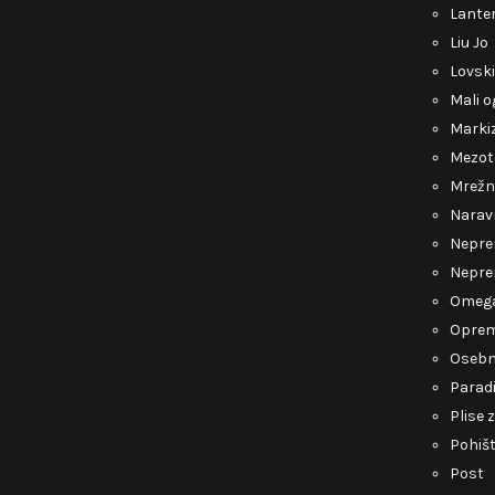
Lante
Liu Jo
Lovsk
Mali o
Marki
Mezot
Mrežn
Narav
Nepre
Nepre
Omeg
Opre
Osebn
Parad
Plise 
Pohiš
Post