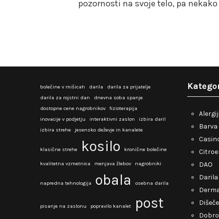
pozornosti na svoje telo, pa nekako
Kategor
bolečine v mišicah
darila
darila za prijatelje
darila za rojstni dan
dnevna soba spanje
dostopne cene nagrobnikov
fizioterapija
Alergi
inovacije v podjetju
interaktivni zaslon
izbira daril
Barva 
izbira strehe
jesensko deževje in kanalete
Casino
kosilo
klasične strehe
kronične bolečine
Citro
kvalitetna vzmetnica
menjava žlebov
nagrobniki
DAO
obala
Darila
napredna tehnologija
osebna darila
Derma
post
Dišeče
pisanje na zaslonu
popravilo kanalet
Dobro