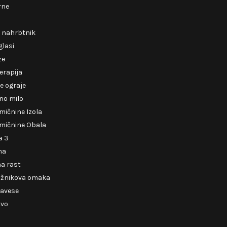
rne
i nahrbtnik
glasi
ze
erapija
e ograje
no milo
mičnine Izola
mičnine Obala
a 3
ma
a rast
ižnikova omaka
zavese
tvo