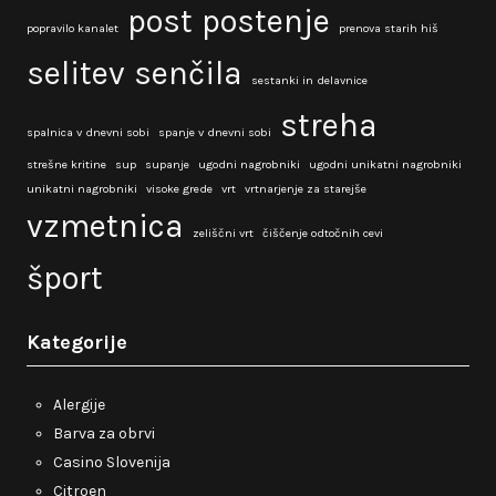
post
postenje
popravilo kanalet
prenova starih hiš
selitev
senčila
sestanki in delavnice
streha
spalnica v dnevni sobi
spanje v dnevni sobi
strešne kritine
sup
supanje
ugodni nagrobniki
ugodni unikatni nagrobniki
unikatni nagrobniki
visoke grede
vrt
vrtnarjenje za starejše
vzmetnica
zeliščni vrt
čiščenje odtočnih cevi
šport
Kategorije
Alergije
Barva za obrvi
Casino Slovenija
Citroen