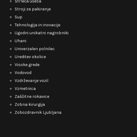
Štrleča ušesa
Stroji za pakiranje
Sup
Tehnologija in inovacije
Ugodni unikatni nagrobniki
Uhani
Univerzalen polnilec
Ureditev okolice
Visoke grede
Vodovod
Vzdrževanje vozil
Vzmetnica
Zaščitne rokavice
Zobna kirurgija
Zobozdravnik Ljubljana