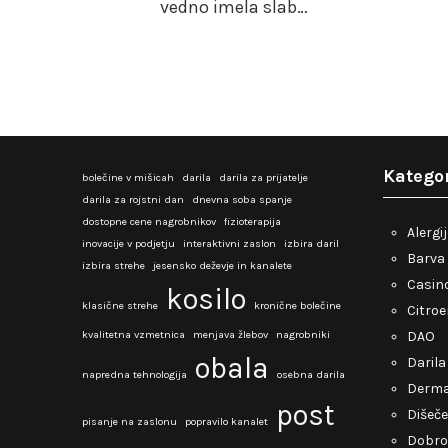
vedno imela slab…
Kategor
bolečine v mišicah
darila
darila za prijatelje
darila za rojstni dan
dnevna soba spanje
dostopne cene nagrobnikov
fizioterapija
Alergi
inovacije v podjetju
interaktivni zaslon
izbira daril
Barva 
izbira strehe
jesensko deževje in kanalete
Casino
kosilo
klasične strehe
kronične bolečine
Citro
kvalitetna vzmetnica
menjava žlebov
nagrobniki
DAO
obala
Darila
napredna tehnologija
osebna darila
Derma
post
Dišeče
pisanje na zaslonu
popravilo kanalet
Dobro