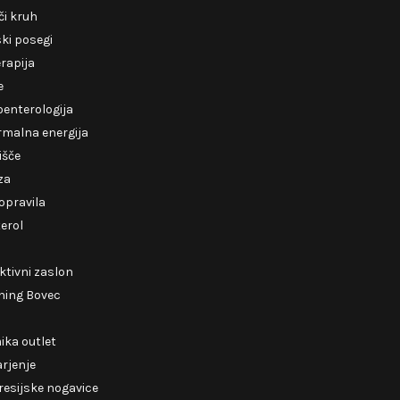
i kruh
ki posegi
erapija
e
enterologija
rmalna energija
išče
za
opravila
erol
ktivni zaslon
ning Bovec
ika outlet
rjenje
esijske nogavice