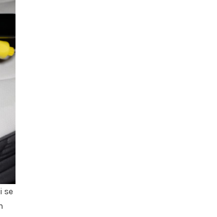
i se
m