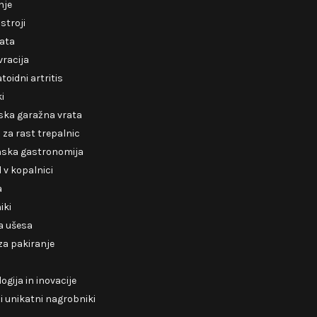
nje
 stroji
rata
racija
oidni artritis
ki
ska garažna vrata
za rast trepalnic
nska gastronomija
v kopalnici
a
iki
a ušesa
 za pakiranje
ogija in inovacije
 unikatni nagrobniki