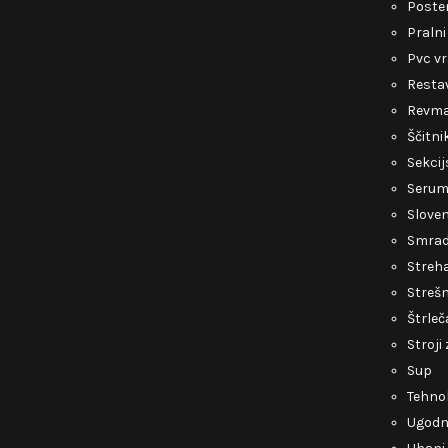
Poste
Pralni
Pvc v
Restav
Revmat
Ščitni
Sekcij
Serum 
Slove
Smrad 
Streh
Strešn
Štrleč
Stroji
Sup
Tehnol
Ugodni