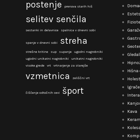
postenje
Domač
prenova starih hiš
Estets
selitev
senčila
Fiziot
Garaž
sestanki in delavnice
spalnica v dnevni sobi
streha
Gastro
spanje v dnevni sobi
Geote
strešne kritine
sup
supanje
ugodni nagrobniki
Gledal
ugodni unikatni nagrobniki
unikatni nagrobniki
Hipno
visoke grede
vrt
vrtnarjenje za starejše
Hišna 
vzmetnica
zeliščni vrt
Holest
Igrače
šport
čiščenje odtočnih cevi
Intera
Kanjo
Kava
Keram
Kolesa
Kompr