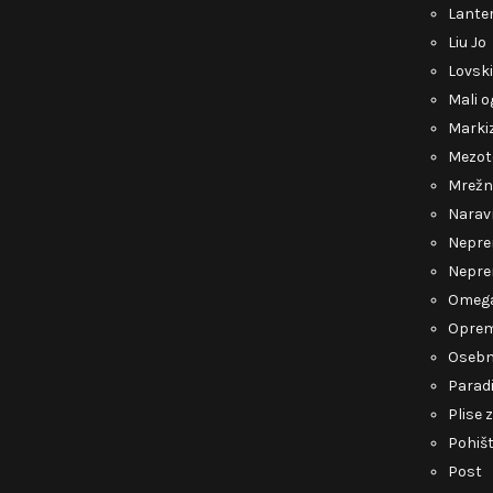
Lante
Liu Jo
Lovsk
Mali o
Marki
Mezot
Mrežn
Narav
Nepre
Nepre
Omeg
Opre
Osebn
Parad
Plise 
Pohiš
Post