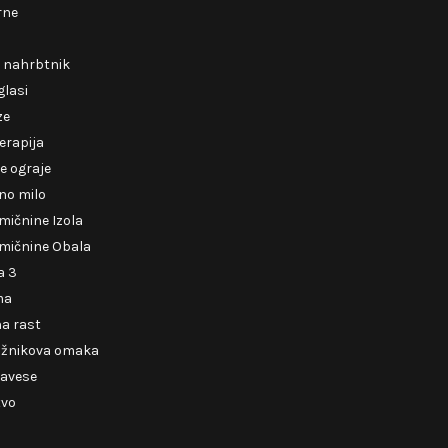
rne
i nahrbtnik
glasi
ze
erapija
e ograje
no milo
mičnine Izola
mičnine Obala
a 3
ma
a rast
ižnikova omaka
zavese
tvo