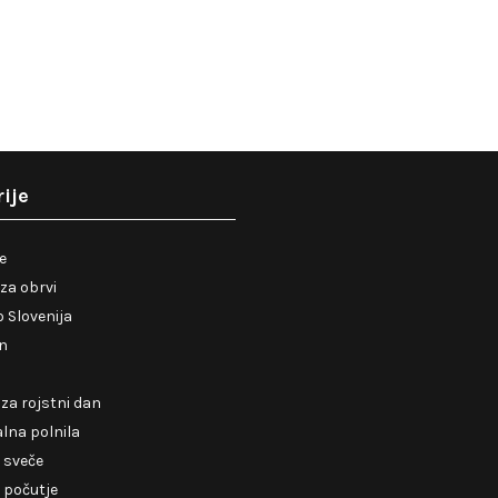
ije
je
za obrvi
 Slovenija
en
 za rojstni dan
lna polnila
 sveče
 počutje