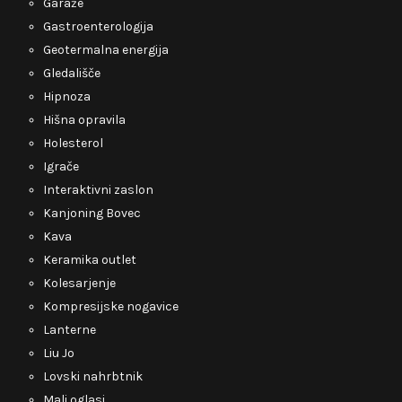
Garaže
Gastroenterologija
Geotermalna energija
Gledališče
Hipnoza
Hišna opravila
Holesterol
Igrače
Interaktivni zaslon
Kanjoning Bovec
Kava
Keramika outlet
Kolesarjenje
Kompresijske nogavice
Lanterne
Liu Jo
Lovski nahrbtnik
Mali oglasi