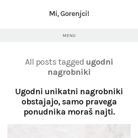
Skip
to
Mi, Gorenjci!
content
MENU
All posts tagged
ugodni
nagrobniki
Ugodni unikatni nagrobniki
obstajajo, samo pravega
ponudnika moraš najti.