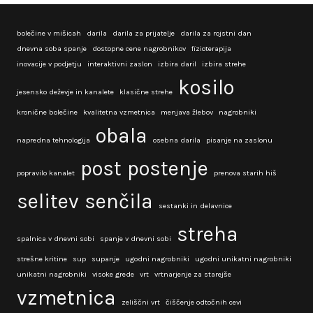
bolečine v mišicah
darila
darila za prijatelje
darila za rojstni dan
dnevna soba spanje
dostopne cene nagrobnikov
fizioterapija
inovacije v podjetju
interaktivni zaslon
izbira daril
izbira strehe
kosilo
jesensko deževje in kanalete
klasične strehe
kronične bolečine
kvalitetna vzmetnica
menjava žlebov
nagrobniki
obala
napredna tehnologija
osebna darila
pisanje na zaslonu
post
postenje
popravilo kanalet
prenova starih hiš
selitev
senčila
sestanki in delavnice
streha
spalnica v dnevni sobi
spanje v dnevni sobi
strešne kritine
sup
supanje
ugodni nagrobniki
ugodni unikatni nagrobniki
unikatni nagrobniki
visoke grede
vrt
vrtnarjenje za starejše
vzmetnica
zeliščni vrt
čiščenje odtočnih cevi