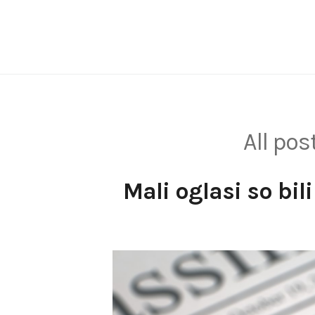
Skip
to
content
All po
Mali oglasi so bil