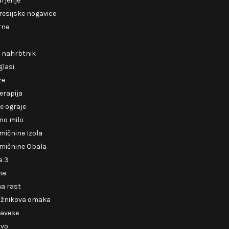
rjenje
esijske nogavice
rne
i nahrbtnik
glasi
ze
erapija
e ograje
no milo
mičnine Izola
mičnine Obala
a 3
ma
a rast
ižnikova omaka
zavese
tvo