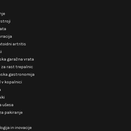
nje
 stroji
rata
racija
oidni artritis
ki
ska garažna vrata
za rast trepalnic
nska gastronomija
v kopalnici
a
iki
a ušesa
 za pakiranje
ogija in inovacije