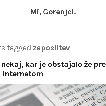
Mi, Gorenjci!
sts tagged
zaposlitev
i nekaj, kar je obstajalo že pr
internetom