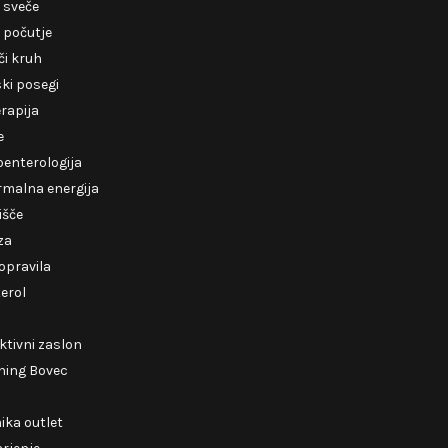
 sveče
 počutje
i kruh
ki posegi
erapija
e
enterologija
rmalna energija
išče
za
opravila
erol
ktivni zaslon
ning Bovec
ika outlet