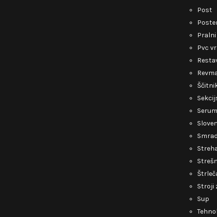
Post
Poste
Pralni
Pvc v
Restav
Revmat
Ščitni
Sekcij
Serum 
Slove
Smrad 
Streh
Strešn
Štrleč
Stroji
Sup
Tehnol