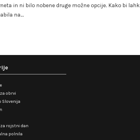
rneta in ni bilo nobene druge možne opcije. Kako bi lah
zabila na…
ije
je
za obrvi
 Slovenija
en
 za rojstni dan
lna polnila