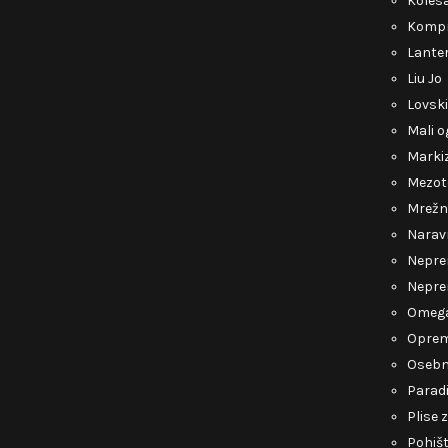
Kolesa
Kompr
Lante
Liu Jo
Lovsk
Mali o
Marki
Mezot
Mrežn
Narav
Nepre
Nepre
Omeg
Opre
Osebn
Parad
Plise 
Pohiš