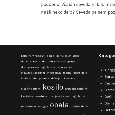
podobno. Včasih seveda ni bilo inte
našli neko delo? Seveda pa sem po
Kategor
bolečine v mišicah
darila
darila za prijatelje
darila za rojstni dan
dnevna soba spanje
dostopne cene nagrobnikov
fizioterapija
Alergi
inovacije v podjetju
interaktivni zaslon
izbira daril
Barva 
izbira strehe
jesensko deževje in kanalete
Casino
kosilo
klasične strehe
kronične bolečine
Citro
kvalitetna vzmetnica
menjava žlebov
nagrobniki
DAO
obala
Darila
napredna tehnologija
osebna darila
Derma