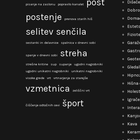
post
Dišeče
pisanje na zaslonu
popravilo kanalet
Dobro
postenje
Domač
prenova starih hiš
Estets
selitev
senčila
Fiziot
Garaž
sestanki in delavnice
spalnica v dnevni sobi
streha
Gastro
spanje v dnevni sobi
Geote
strešne kritine
sup
supanje
ugodni nagrobniki
Gledal
ugodni unikatni nagrobniki
unikatni nagrobniki
Hipno
visoke grede
vrt
vrtnarjenje za starejše
Hišna 
vzmetnica
zeliščni vrt
Holest
Igrače
šport
čiščenje odtočnih cevi
Intera
Kanjo
Kava
Keram