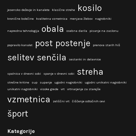
kosilo
jesensko deževje in kanalete
klasične strehe
kronične bolečine
kvalitetna vzmetnica
menjava žlebov
nagrobniki
obala
napredna tehnologija
osebna darila
pisanje na zaslonu
post
postenje
popravilo kanalet
prenova starih hiš
selitev
senčila
sestanki in delavnice
streha
spalnica v dnevni sobi
spanje v dnevni sobi
strešne kritine
sup
supanje
ugodni nagrobniki
ugodni unikatni nagrobniki
unikatni nagrobniki
visoke grede
vrt
vrtnarjenje za starejše
vzmetnica
zeliščni vrt
čiščenje odtočnih cevi
šport
Kategorije