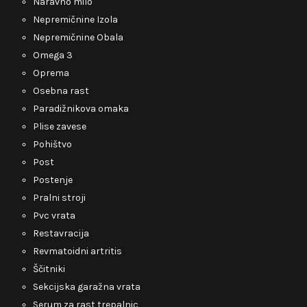
Naravno milo
Nepremičnine Izola
Nepremičnine Obala
Omega 3
Oprema
Osebna rast
Paradižnikova omaka
Plise zavese
Pohištvo
Post
Postenje
Pralni stroji
Pvc vrata
Restavracija
Revmatoidni artritis
Ščitniki
Sekcijska garažna vrata
Serum za rast trepalnic