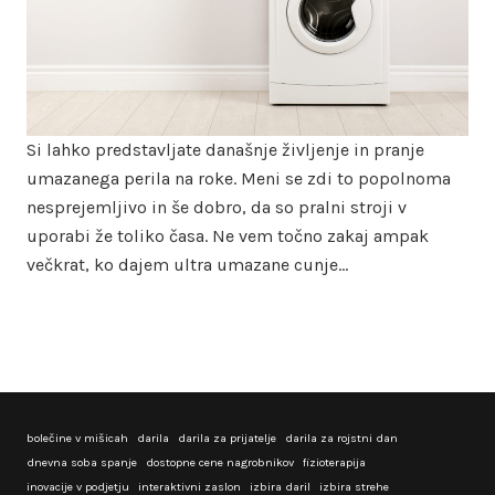
Si lahko predstavljate današnje življenje in pranje
umazanega perila na roke. Meni se zdi to popolnoma
nesprejemljivo in še dobro, da so pralni stroji v
uporabi že toliko časa. Ne vem točno zakaj ampak
večkrat, ko dajem ultra umazane cunje…
bolečine v mišicah
darila
darila za prijatelje
darila za rojstni dan
dnevna soba spanje
dostopne cene nagrobnikov
fizioterapija
inovacije v podjetju
interaktivni zaslon
izbira daril
izbira strehe