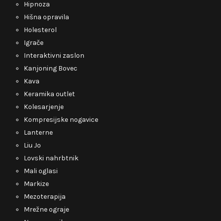
Hipnoza
Hišna opravila
Holesterol
Igrače
Interaktivni zaslon
Kanjoning Bovec
Kava
Keramika outlet
Kolesarjenje
Kompresijske nogavice
Lanterne
Liu Jo
Lovski nahrbtnik
Mali oglasi
Markize
Mezoterapija
Mrežne ograje