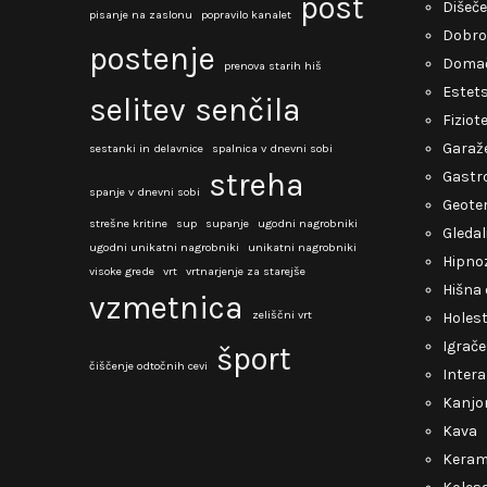
post
Dišeče
pisanje na zaslonu
popravilo kanalet
Dobro
postenje
Domač
prenova starih hiš
Estets
selitev
senčila
Fiziot
Garaž
sestanki in delavnice
spalnica v dnevni sobi
streha
Gastro
spanje v dnevni sobi
Geote
strešne kritine
sup
supanje
ugodni nagrobniki
Gledal
ugodni unikatni nagrobniki
unikatni nagrobniki
Hipno
visoke grede
vrt
vrtnarjenje za starejše
Hišna 
vzmetnica
zeliščni vrt
Holest
Igrače
šport
čiščenje odtočnih cevi
Intera
Kanjo
Kava
Keram