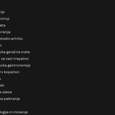
nje
 stroji
rata
racija
oidni artritis
ki
ska garažna vrata
za rast trepalnic
nska gastronomija
v kopalnici
a
iki
a ušesa
 za pakiranje
ogija in inovacije