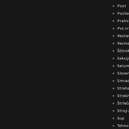
Post
Poste
Pralni
Pvc v
Restav
Revmat
Ščitni
Sekcij
Serum 
Slove
Smrad 
Streh
Strešn
Štrleč
Stroji
Sup
Tehnol