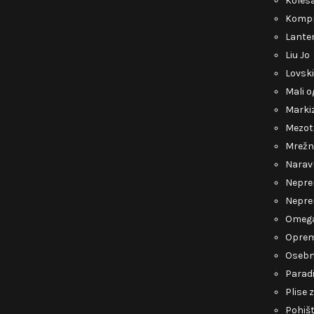
Kolesa
Kompr
Lante
Liu Jo
Lovsk
Mali o
Marki
Mezot
Mrežn
Narav
Nepre
Nepre
Omeg
Opre
Osebn
Parad
Plise 
Pohiš