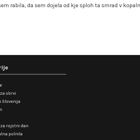
sem rabila, da sem dojela od kje sploh ta smrad v kopaln
ije
je
za obrvi
 Slovenija
en
 za rojstni dan
lna polnila