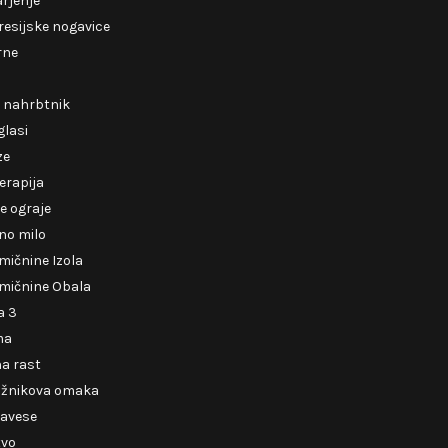
rjenje
esijske nogavice
rne
i nahrbtnik
glasi
ze
erapija
e ograje
no milo
mičnine Izola
mičnine Obala
a 3
ma
a rast
ižnikova omaka
zavese
tvo