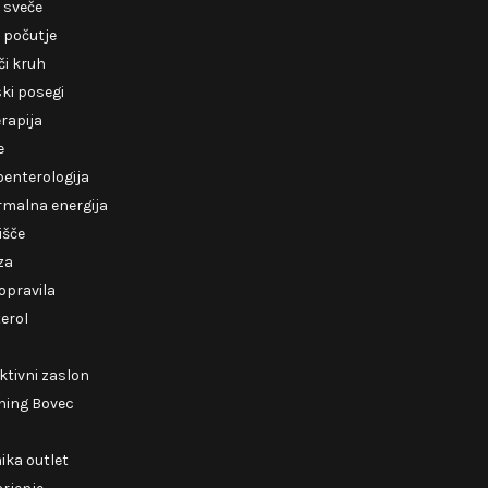
 sveče
 počutje
i kruh
ki posegi
erapija
e
enterologija
rmalna energija
išče
za
opravila
erol
ktivni zaslon
ning Bovec
ika outlet