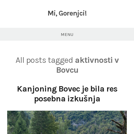
Skip
to
Mi, Gorenjci!
content
MENU
All posts tagged
aktivnosti v
Bovcu
Kanjoning Bovec je bila res
posebna izkušnja