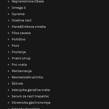
Nepremičnine Obala
Omega 3
Oprema
Osebna rast
Paradižnikova omaka
Plise zavese
Pohištvo
Post
Postenje
Pralni stroji
Pvc vrata
Restavracija
Revmatoidni artritis
Ščitniki
Sekcijska garažna vrata
Serum za rast trepalnic
Slovenska gastronomija
Smrad v kopalnici