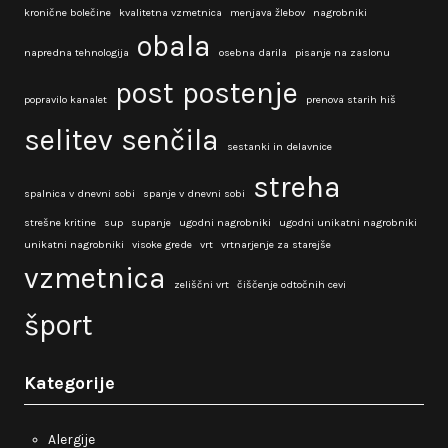
kronične bolečine
kvalitetna vzmetnica
menjava žlebov
nagrobniki
obala
napredna tehnologija
osebna darila
pisanje na zaslonu
post
postenje
popravilo kanalet
prenova starih hiš
selitev
senčila
sestanki in delavnice
streha
spalnica v dnevni sobi
spanje v dnevni sobi
strešne kritine
sup
supanje
ugodni nagrobniki
ugodni unikatni nagrobniki
unikatni nagrobniki
visoke grede
vrt
vrtnarjenje za starejše
vzmetnica
zeliščni vrt
čiščenje odtočnih cevi
šport
Kategorije
Alergije