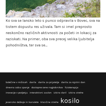
Ko sva se lansko leto s punco odpravila v Bovec, sva na
tistem dopustu res uživala. Tam si imel preprosto
neskončno različnih aktivnosti za početi in lokacij za
raziskati. Na primer, oba sva precej velika ljubitelja
pohodništva, ter sva se…
bolečine v mišicah
darila
darila za prijatelje
darila za rojstni dan
dnevna soba spanje
dostopne cene nagrobnikov
fizioterapija
inovacije v podjetju
interaktivni zaslon
izbira daril
izbira strehe
kosilo
jesensko deževje in kanalete
klasične strehe