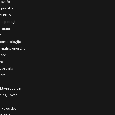
 sveče
 počutje
i kruh
ki posegi
erapija
e
enterologija
rmalna energija
išče
za
opravila
erol
ktivni zaslon
ning Bovec
ika outlet