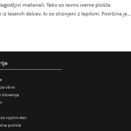
agodljivi materiali. Tako so ravno iverne plošče
 iz lesenih delcev, ki so stisnjeni z lepilom. Površina je…
ije
je
za obrvi
 Slovenija
en
 za rojstni dan
lna polnila