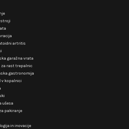
nje
 stroji
rata
racija
oidni artritis
ki
ska garažna vrata
za rast trepalnic
nska gastronomija
v kopalnici
a
iki
a ušesa
 za pakiranje
ogija in inovacije