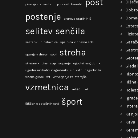
post
Dišeče
pisanje na zaslonu
popravilo kanalet
Dobro
postenje
Domač
prenova starih hiš
Estets
selitev
senčila
Fiziot
Garaž
sestanki in delavnice
spalnica v dnevni sobi
streha
Gastro
spanje v dnevni sobi
Geote
strešne kritine
sup
supanje
ugodni nagrobniki
Gledal
ugodni unikatni nagrobniki
unikatni nagrobniki
Hipno
visoke grede
vrt
vrtnarjenje za starejše
Hišna 
vzmetnica
zeliščni vrt
Holest
Igrače
šport
čiščenje odtočnih cevi
Intera
Kanjo
Kava
Keram