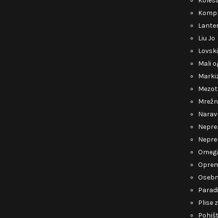
Kolesa
Kompr
Lante
Liu Jo
Lovsk
Mali o
Marki
Mezot
Mrežn
Narav
Nepre
Nepre
Omeg
Opre
Osebn
Parad
Plise 
Pohiš