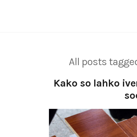
Skip
to
content
All posts tagg
Kako so lahko ive
so