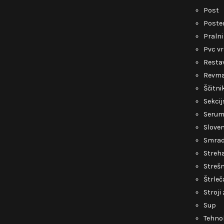
Post
Poste
Pralni
Pvc v
Restav
Revmat
Ščitni
Sekcij
Serum 
Slove
Smrad 
Streh
Strešn
Štrleč
Stroji
Sup
Tehnol