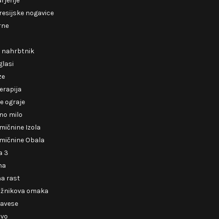
rjenje
esijske nogavice
rne
i nahrbtnik
glasi
ze
erapija
e ograje
no milo
mičnine Izola
mičnine Obala
a 3
ma
a rast
ižnikova omaka
zavese
tvo