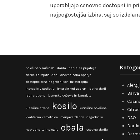
uporabljajo cenovno dostopni in pril
najpogostejša izbira, saj so izdelane
Kategor
bolečine v mišicah
darila
darila za prijatelje
darila za rojstni dan
dnevna soba spanje
dostopne cene nagrobnikov
fizioterapija
Alergi
inovacije v podjetju
interaktivni zaslon
izbira daril
Barva 
izbira strehe
jesensko deževje in kanalete
Casino
kosilo
klasične strehe
kronične bolečine
Citro
kvalitetna vzmetnica
menjava žlebov
nagrobniki
DAO
obala
Darila
napredna tehnologija
osebna darila
Derma