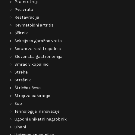
Pralni stroji
Pvc vrata
Restavracija
Revmatoidni artritis
Ščitniki
Sekcijska garažna vrata
Serum za rast trepalnic
Slovenska gastronomija
Smrad v kopalnici
Streha
Strešniki
Štrleča ušesa
Stroji za pakiranje
Sup
Tehnologija in inovacije
Ugodni unikatni nagrobniki
Uhani
Univerzalen polnilec