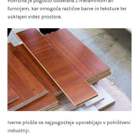
Površina je pogosto obdelana z melaminom ali
furnirjem, kar omogoča različne barve in teksture ter
usklajen videz prostora.
Iverne plošče se najpogosteje uporabljajo v pohištveni
industriji.