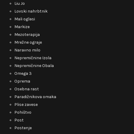
Liu Jo
Lovski nahrbtnik
Mali oglasi
Markize
Mezoterapija
Mrežne ograje
Naravno milo
Nepremičnine Izola
Nepremičnine Obala
Omega 3
Oprema
Osebna rast
Paradižnikova omaka
Plise zavese
Pohištvo
Post
Postenje