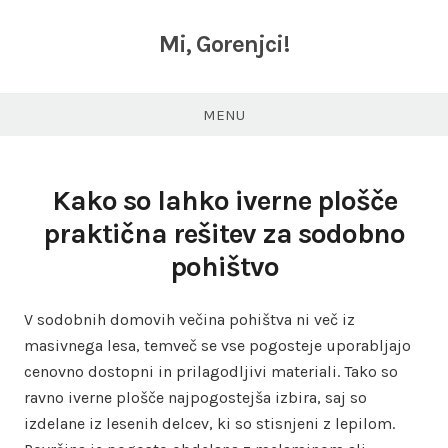
Skip
to
Mi, Gorenjci!
content
MENU
Kako so lahko iverne plošče
praktična rešitev za sodobno
pohištvo
V sodobnih domovih večina pohištva ni več iz
masivnega lesa, temveč se vse pogosteje uporabljajo
cenovno dostopni in prilagodljivi materiali. Tako so
ravno iverne plošče najpogostejša izbira, saj so
izdelane iz lesenih delcev, ki so stisnjeni z lepilom.