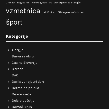
unikatni nagrobniki
visoke grede
vrt
vrtnarjenje za starejše
vzmetnica
zeliščni vrt
čiščenje odtočnih cevi
šport
Kategorije
Alergije
Barva za obrvi
Casino Slovenija
Citroen
DAO
Darila za rojstni dan
Dermalna polnila
Dišeče sveče
Dobro počutje
Domači kruh