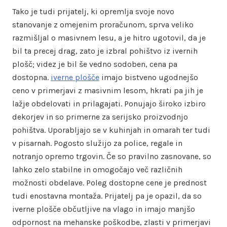
Tako je tudi prijatelj, ki opremlja svoje novo
stanovanje z omejenim proračunom, sprva veliko
razmišljal o masivnem lesu, a je hitro ugotovil, da je
bil ta precej drag, zato je izbral pohištvo iz ivernih
plošč; videz je bil še vedno sodoben, cena pa
dostopna.
iverne plošče
imajo bistveno ugodnejšo
ceno v primerjavi z masivnim lesom, hkrati pa jih je
lažje obdelovati in prilagajati. Ponujajo široko izbiro
dekorjev in so primerne za serijsko proizvodnjo
pohištva. Uporabljajo se v kuhinjah in omarah ter tudi
v pisarnah. Pogosto služijo za police, regale in
notranjo opremo trgovin. Če so pravilno zasnovane, so
lahko zelo stabilne in omogočajo več različnih
možnosti obdelave. Poleg dostopne cene je prednost
tudi enostavna montaža. Prijatelj pa je opazil, da so
iverne plošče občutljive na vlago in imajo manjšo
odpornost na mehanske poškodbe, zlasti v primerjavi