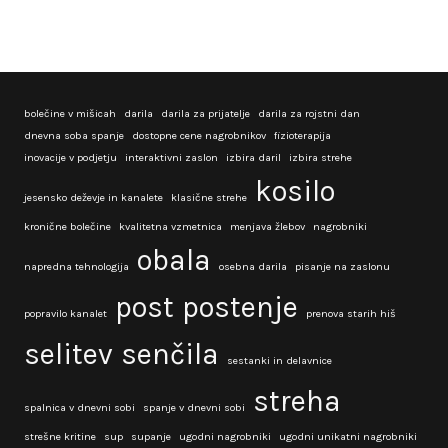
bolečine v mišicah
darila
darila za prijatelje
darila za rojstni dan
dnevna soba spanje
dostopne cene nagrobnikov
fizioterapija
inovacije v podjetju
interaktivni zaslon
izbira daril
izbira strehe
kosilo
jesensko deževje in kanalete
klasične strehe
kronične bolečine
kvalitetna vzmetnica
menjava žlebov
nagrobniki
obala
napredna tehnologija
osebna darila
pisanje na zaslonu
post
postenje
popravilo kanalet
prenova starih hiš
selitev
senčila
sestanki in delavnice
streha
spalnica v dnevni sobi
spanje v dnevni sobi
strešne kritine
sup
supanje
ugodni nagrobniki
ugodni unikatni nagrobniki