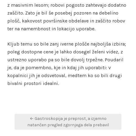
z masivnim lesom; robovi pogosto zahtevajo dodatno
zaščito. Zato je bil še posebej pozoren na debelino
plošč, kakovost površinske obdelave in zaščito robov
ter na namembnost in lokacijo uporabe.
Kljub temu so bile zanj iverne plošče najboljša izbira;
poleg dostopne cene je lahko dosegel želeni videz, z
ustrezno uporabo pa so bile dovolj trpežne. Poudaril
je, da je pomembno, kje in kdaj jih uporabiti: v
kopalnici jih je odsvetoval, medtem ko so bili drugi
bivalni prostori idealni.
Navigacija
← Gastroskopija je preprost, a izjemno
prispevka
natančen pregled zgornjega dela prebavil