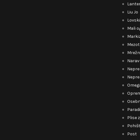
Lante
Liu Jo
Lovsk
Mali o
Marki
Mezot
Mrežn
Narav
Nepre
Nepre
Omeg
Opre
Osebn
Parad
Plise 
Pohiš
Post