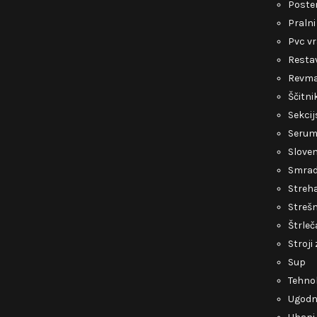
Poste
Pralni
Pvc v
Restav
Revmat
Ščitni
Sekcij
Serum 
Slove
Smrad 
Streh
Strešn
Štrleč
Stroji
Sup
Tehnol
Ugodni