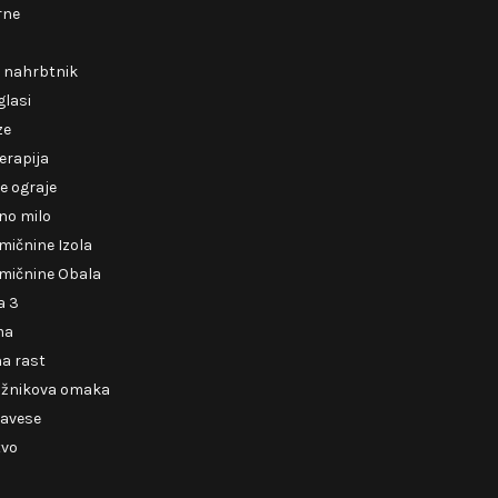
rne
i nahrbtnik
glasi
ze
erapija
e ograje
no milo
mičnine Izola
mičnine Obala
a 3
ma
a rast
ižnikova omaka
zavese
tvo