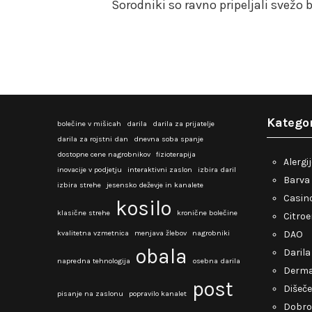
Sorodniki so ravno pripeljali svežo 
Kategor
bolečine v mišicah
darila
darila za prijatelje
darila za rojstni dan
dnevna soba spanje
dostopne cene nagrobnikov
fizioterapija
Alergi
inovacije v podjetju
interaktivni zaslon
izbira daril
Barva 
izbira strehe
jesensko deževje in kanalete
Casino
kosilo
klasične strehe
kronične bolečine
Citro
kvalitetna vzmetnica
menjava žlebov
nagrobniki
DAO
obala
Darila
napredna tehnologija
osebna darila
Derma
post
Dišeče
pisanje na zaslonu
popravilo kanalet
Dobro