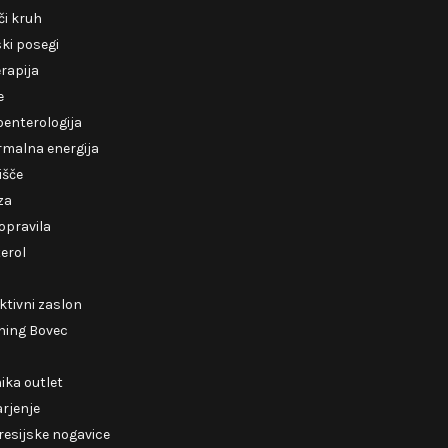
i kruh
ki posegi
erapija
e
enterologija
rmalna energija
išče
za
opravila
erol
ktivni zaslon
ning Bovec
ika outlet
rjenje
esijske nogavice