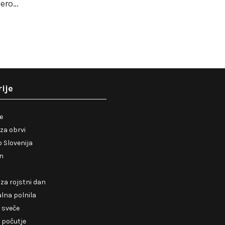
bero…
ije
je
za obrvi
 Slovenija
en
 za rojstni dan
lna polnila
 sveče
 počutje