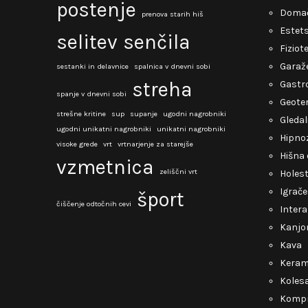
postenje
Domač
prenova starih hiš
Estets
selitev
senčila
Fiziot
Garaž
sestanki in delavnice
spalnica v dnevni sobi
streha
Gastro
spanje v dnevni sobi
Geote
strešne kritine
sup
supanje
ugodni nagrobniki
Gledal
ugodni unikatni nagrobniki
unikatni nagrobniki
Hipno
visoke grede
vrt
vrtnarjenje za starejše
Hišna 
vzmetnica
zeliščni vrt
Holest
Igrače
šport
čiščenje odtočnih cevi
Intera
Kanjo
Kava
Keram
Kolesa
Kompr