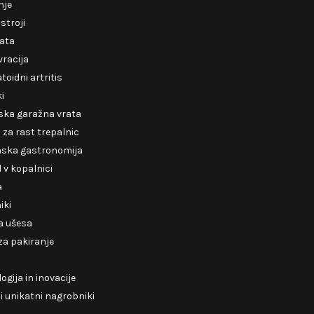
nje
 stroji
rata
racija
oidni artritis
ki
ska garažna vrata
za rast trepalnic
nska gastronomija
v kopalnici
a
iki
a ušesa
 za pakiranje
ogija in inovacije
 unikatni nagrobniki