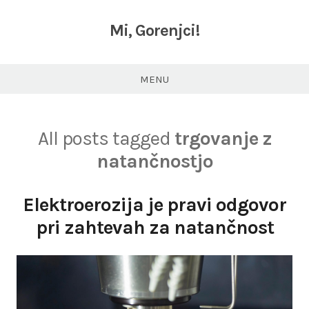
Skip
to
Mi, Gorenjci!
content
MENU
All posts tagged
trgovanje z
natančnostjo
Elektroerozija je pravi odgovor
pri zahtevah za natančnost