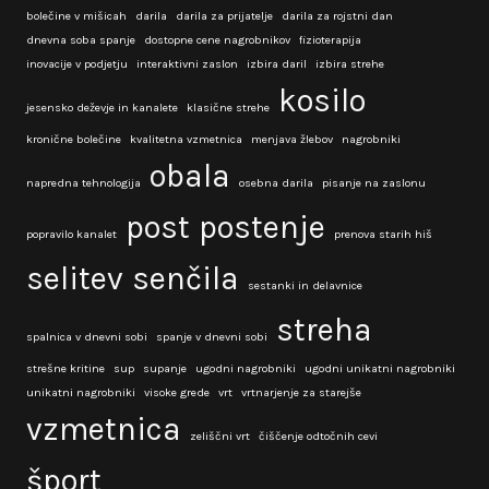
bolečine v mišicah
darila
darila za prijatelje
darila za rojstni dan
dnevna soba spanje
dostopne cene nagrobnikov
fizioterapija
inovacije v podjetju
interaktivni zaslon
izbira daril
izbira strehe
kosilo
jesensko deževje in kanalete
klasične strehe
kronične bolečine
kvalitetna vzmetnica
menjava žlebov
nagrobniki
obala
napredna tehnologija
osebna darila
pisanje na zaslonu
post
postenje
popravilo kanalet
prenova starih hiš
selitev
senčila
sestanki in delavnice
streha
spalnica v dnevni sobi
spanje v dnevni sobi
strešne kritine
sup
supanje
ugodni nagrobniki
ugodni unikatni nagrobniki
unikatni nagrobniki
visoke grede
vrt
vrtnarjenje za starejše
vzmetnica
zeliščni vrt
čiščenje odtočnih cevi
šport