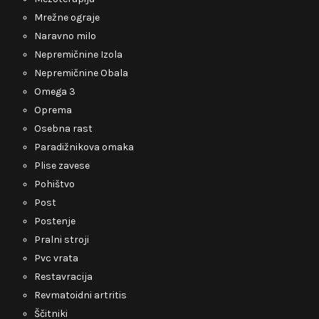
Mrežne ograje
Naravno milo
Nepremičnine Izola
Nepremičnine Obala
Omega 3
Oprema
Osebna rast
Paradižnikova omaka
Plise zavese
Pohištvo
Post
Postenje
Pralni stroji
Pvc vrata
Restavracija
Revmatoidni artritis
Ščitniki