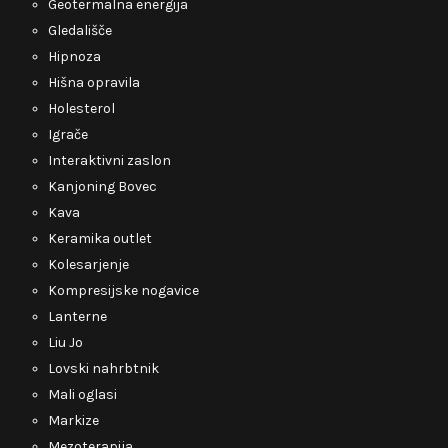
Geotermalna energija
Gledališče
Hipnoza
Hišna opravila
Holesterol
Igrače
Interaktivni zaslon
Kanjoning Bovec
Kava
Keramika outlet
Kolesarjenje
Kompresijske nogavice
Lanterne
Liu Jo
Lovski nahrbtnik
Mali oglasi
Markize
Mezoterapija