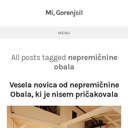
Skip
to
Mi, Gorenjci!
content
MENU
All posts tagged
nepremičnine
obala
Vesela novica od nepremičnine
Obala, ki je nisem pričakovala