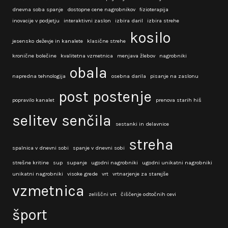
dnevna soba spanje
dostopne cene nagrobnikov
fizioterapija
inovacije v podjetju
interaktivni zaslon
izbira daril
izbira strehe
kosilo
jesensko deževje in kanalete
klasične strehe
kronične bolečine
kvalitetna vzmetnica
menjava žlebov
nagrobniki
obala
napredna tehnologija
osebna darila
pisanje na zaslonu
post
postenje
popravilo kanalet
prenova starih hiš
selitev
senčila
sestanki in delavnice
streha
spalnica v dnevni sobi
spanje v dnevni sobi
strešne kritine
sup
supanje
ugodni nagrobniki
ugodni unikatni nagrobniki
unikatni nagrobniki
visoke grede
vrt
vrtnarjenje za starejše
vzmetnica
zeliščni vrt
čiščenje odtočnih cevi
šport