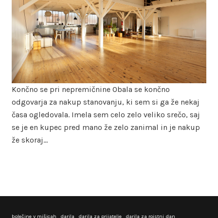
Končno se pri nepremičnine Obala se končno
odgovarja za nakup stanovanju, ki sem si ga že nekaj
časa ogledovala. Imela sem celo zelo veliko srečo, saj
se je en kupec pred mano že zelo zanimal in je nakup
že skoraj…
bolečine v mišicah
darila
darila za prijatelje
darila za rojstni dan